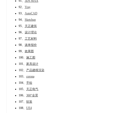
91、
3DS MAX
92、
Vray
93、
AutoCAD
94、
Sketchup
95、
天正建筑
96、
设计理论
97、
工艺材料
98、
谈单报价
99、
效果图
100、
施工图
101、
家具设计
102、
产品建模渲染
103、
corona
104、
手绘
105、
天正电气
106、
360°全景
107、
软装
108、
UE4