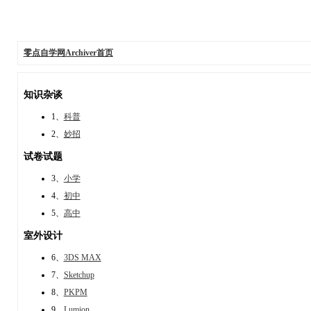
零点自学网Archiver首页
知识杂谈
1、
科普
2、
妙招
试卷试题
3、
小学
4、
初中
5、
高中
室外设计
6、
3DS MAX
7、
Sketchup
8、
PKPM
9、
Lumion