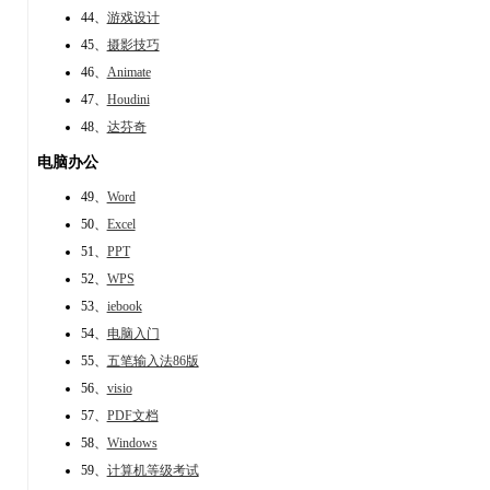
44、
游戏设计
45、
摄影技巧
46、
Animate
47、
Houdini
48、
达芬奇
电脑办公
49、
Word
50、
Excel
51、
PPT
52、
WPS
53、
iebook
54、
电脑入门
55、
五笔输入法86版
56、
visio
57、
PDF文档
58、
Windows
59、
计算机等级考试