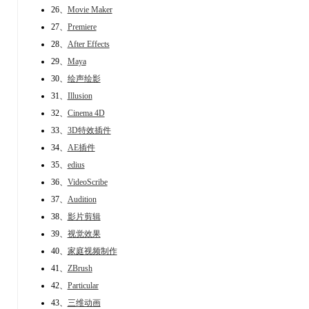
26、
Movie Maker
27、
Premiere
28、
After Effects
29、
Maya
30、
绘声绘影
31、
Illusion
32、
Cinema 4D
33、
3D特效插件
34、
AE插件
35、
edius
36、
VideoScribe
37、
Audition
38、
影片剪辑
39、
视觉效果
40、
家庭视频制作
41、
ZBrush
42、
Particular
43、
三维动画