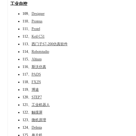
工业自控
109、
Designer
110、
Proteus
111、
Protel
112、
Keil C51
113、
西门子S7-200仿真软件
114、
Robotstudio
115、
Altium
116、
斯沃仿真
117、
PADS
118、
FX2N
119、
博途
120、
STEP7
121、
工业机器人
122、
触摸屏
123、
微机原理
124、
Delmia
125、
单片机