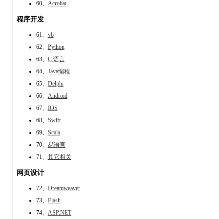
60、
Acrobat
程序开发
61、
vb
62、
Python
63、
C 语言
64、
Java编程
65、
Delphi
66、
Android
67、
IOS
68、
Swift
69、
Scala
70、
易语言
71、
其它相关
网页设计
72、
Dreamweaver
73、
Flash
74、
ASP.NET