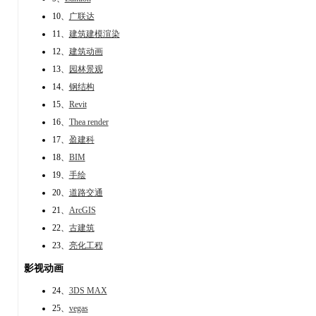
10、
广联达
11、
建筑建模渲染
12、
建筑动画
13、
园林景观
14、
钢结构
15、
Revit
16、
Thea render
17、
盈建科
18、
BIM
19、
手绘
20、
道路交通
21、
ArcGIS
22、
古建筑
23、
亮化工程
影视动画
24、
3DS MAX
25、
vegas