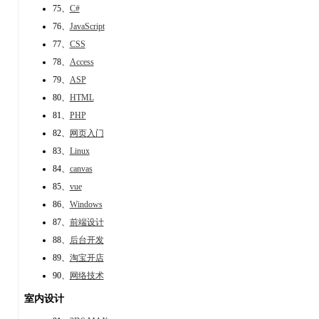
75、
C#
76、
JavaScript
77、
CSS
78、
Access
79、
ASP
80、
HTML
81、
PHP
82、
网页入门
83、
Linux
84、
canvas
85、
vue
86、
Windows
87、
前端设计
88、
后台开发
89、
淘宝开店
90、
网络技术
室内设计