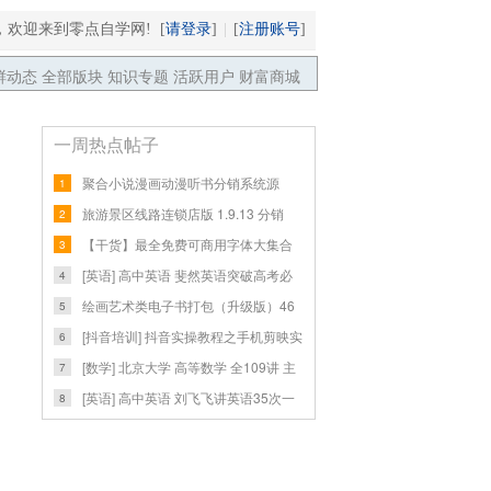
请登录
注册账号
，欢迎来到零点自学网! [
]
|
[
]
鲜动态
全部版块
知识专题
活跃用户
财富商城
一周热点帖子
聚合小说漫画动漫听书分销系统源
1
码，带代理
旅游景区线路连锁店版 1.9.13 分销
2
1.0.3
【干货】最全免费可商用字体大集合
3
（附字体
[英语] 高中英语 斐然英语突破高考必
4
背词汇
绘画艺术类电子书打包（升级版）46
5
个包包47
[抖音培训] 抖音实操教程之手机剪映实
6
战教
[数学] 北京大学 高等数学 全109讲 主
7
讲-彭
[英语] 高中英语 刘飞飞讲英语35次一
8
站式学