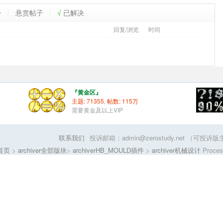
子
悬赏帖子
√
已解决
回复/浏览
时间
『黄金区』
主题: 71355
,
帖数: 115
万
需要黄金及以上VIP
联系我们
投诉邮箱：admin@zerostudy.net 
r首页
>
archiver全部版块
>
archiverHB_MOULD插件
>
archiver机械设计
Process