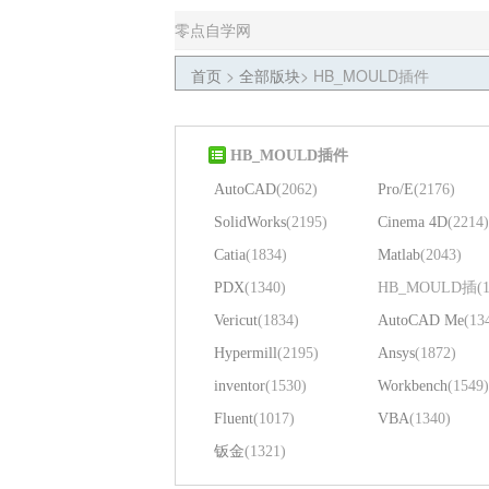
零点自学网
首页
>
全部版块
>
HB_MOULD插件
HB_MOULD插件
AutoCAD
(2062)
Pro/E
(2176)
SolidWorks
(2195)
Cinema 4D
(2214)
Catia
(1834)
Matlab
(2043)
PDX
(1340)
HB_MOULD插
(
Vericut
(1834)
AutoCAD Me
(13
Hypermill
(2195)
Ansys
(1872)
inventor
(1530)
Workbench
(1549)
Fluent
(1017)
VBA
(1340)
钣金
(1321)