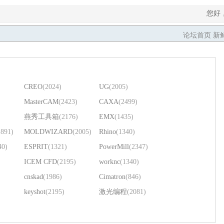
您好
论坛首页
新
CREO
(2024)
UG
(2005)
MasterCAM
(2423)
CAXA
(2499)
燕秀工具箱
(2176)
EMX
(1435)
1891)
MOLDWIZARD
(2005)
Rhino
(1340)
40)
ESPRIT
(1321)
PowerMill
(2347)
ICEM CFD
(2195)
worknc
(1340)
cnskad
(1986)
Cimatron
(846)
keyshot
(2195)
激光编程
(2081)