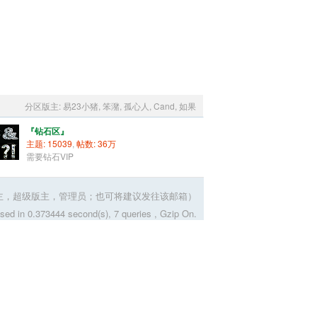
分区版主: 易23小猪, 笨潴, 孤心人, Cand, 如果
『钻石区』
主题: 15039
,
帖数: 36
万
需要钻石VIP
（可投诉版主，超级版主，管理员；也可将建议发往该邮箱）
ed in 0.373444 second(s), 7 queries , Gzip On.